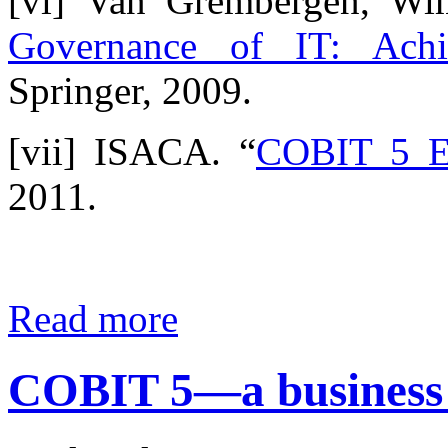
[vi] Van Grembergen, Wi
Governance of IT: Achi
Springer, 2009.
[vii] ISACA. “
COBIT 5 Ex
2011.
Read more
COBIT 5—a business