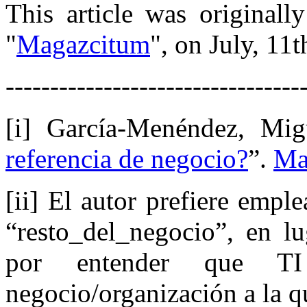
This article was original
"
Magazcitum
", on July, 11t
---------------------------------
[i] García-Menéndez, Mig
referencia de negocio?
”.
Ma
[ii] El autor prefiere emple
“resto_del_negocio”, en lu
por entender que T
negocio/organización a la q